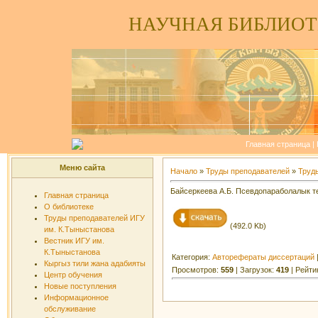
НАУЧНАЯ БИБЛИОТ
Главная страница
|
Меню сайта
Начало
»
Труды преподавателей
»
Труд
Байсеркеева А.Б. Псевдопараболалык т
Главная страница
О библиотеке
Труды преподавателей ИГУ
(492.0 Kb)
им. К.Тыныстанова
Вестник ИГУ им.
К.Тыныстанова
Категория:
Авторефераты диссертаций
Кыргыз тили жана адабияты
Просмотров:
559
| Загрузок:
419
| Рейти
Центр обучения
Новые поступления
Информационное
обслуживание