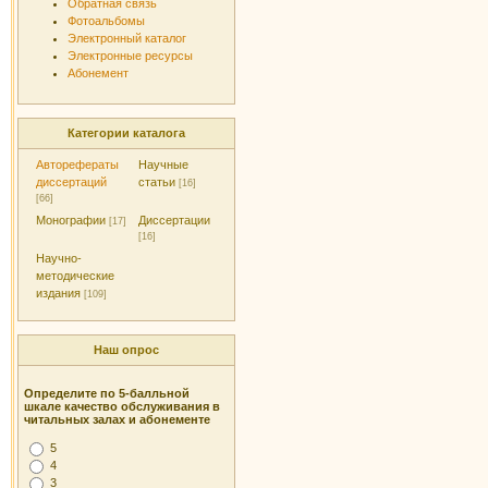
Обратная связь
Фотоальбомы
Электронный каталог
Электронные ресурсы
Абонемент
Категории каталога
Авторефераты
Научные
диссертаций
статьи
[16]
[66]
Монографии
Диссертации
[17]
[16]
Научно-
методические
издания
[109]
Наш опрос
Определите по 5-балльной
шкале качество обслуживания в
читальных залах и абонементе
5
4
3